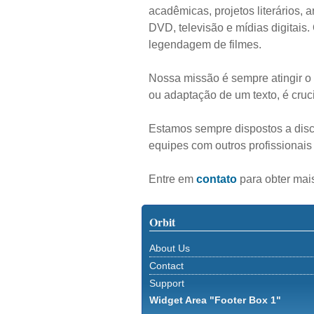
acadêmicas, projetos literários, 
DVD, televisão e mídias digitais
legendagem de filmes.
Nossa missão é sempre atingir o m
ou adaptação de um texto, é cruci
Estamos sempre dispostos a discut
equipes com outros profissionais
Entre em
contato
para obter mais
Orbit
About Us
Contact
Support
Widget Area "Footer Box 1"