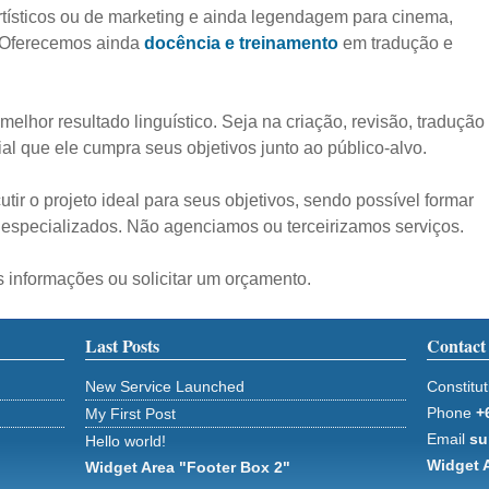
artísticos ou de marketing e ainda legendagem para cinema,
. Oferecemos ainda
docência e treinamento
em tradução e
elhor resultado linguístico. Seja na criação, revisão, tradução
al que ele cumpra seus objetivos junto ao público-alvo.
ir o projeto ideal para seus objetivos, sendo possível formar
 especializados. Não agenciamos ou terceirizamos serviços.
 informações ou solicitar um orçamento.
Last Posts
Contact
New Service Launched
Constitut
Phone
+
My First Post
Email
su
Hello world!
Widget 
Widget Area "Footer Box 2"