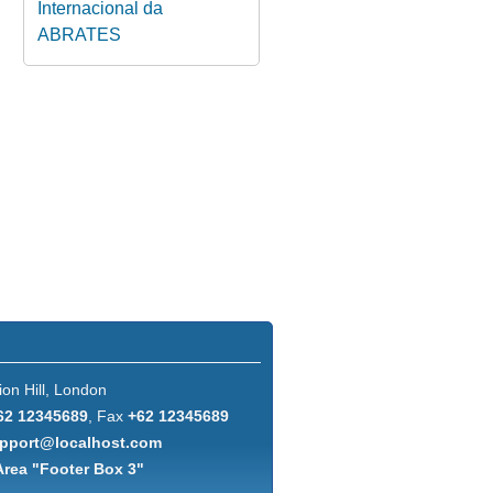
Internacional da
ABRATES
ion Hill, London
62 12345689
, Fax
+62 12345689
pport@localhost.com
Area "Footer Box 3"